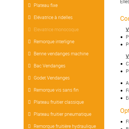
Elle
Plateau fixe
Con
Elévatrice à ridelles
Elevatrice monocoque
V
P
Remorque interligne
P
Benne vendanges machine
V
C
Bac Vendanges
P
Godet Vendanges
A
Remorque vis sans fin
F
E
Plateau fruitier classique
Opt
Plateau fruitier pneumatique
F
Remorque fruitière hydraulique