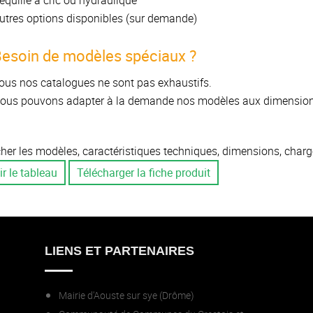
équille à cric ou hydraulique
utres options disponibles (sur demande)
esoin de modèles spéciaux ?
ous nos catalogues ne sont pas exhaustifs.
ous pouvons adapter à la demande nos modèles aux dimensions
cher les modèles, caractéristiques techniques, dimensions, charges 
ir le tableau
Télécharger la fiche produit
LIENS ET PARTENAIRES
Mairie d'Aouste sur sye (Drôme)