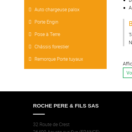
B
A
Auto chargeuse palox
Porte Engin
B
Pose à Terre
T
N
Châssis forestier
Remorque Porte tuyaux
Affi
Vo
ROCHE PERE & FILS SAS
32 Route de Crest