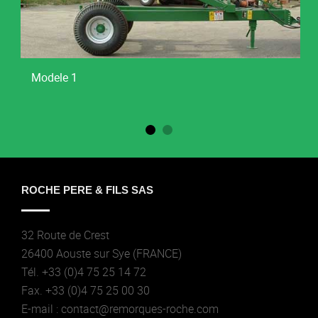
Modele 1
ROCHE PERE & FILS SAS
32 Route de Crest
26400 Aouste sur Sye (FRANCE)
Tél. +33 (0)4 75 25 14 72
Fax. +33 (0)4 75 25 00 30
E-mail : contact@remorques-roche.com