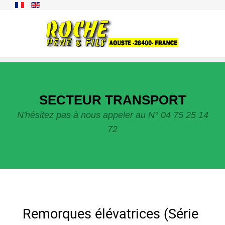
SECTEUR TRANSPORT
N'hésitez pas à nous appeler au N° 04 75 25 14
72
Remorques élévatrices (Série