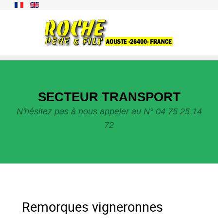
SECTEUR TRANSPORT
N'hésitez pas à nous appeler au N° 04 75 25 14
72
Remorques vigneronnes