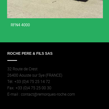
RFN4 4000
ROCHE PERE & FILS SAS
32 Route de Crest
26400 Aouste sur Sye (FRANCE)
Tél. +33 (0)4 75 25 14 72
Fax. +33 (0)4 75 25 00 30
E-mail : contact@remorques-roche.com