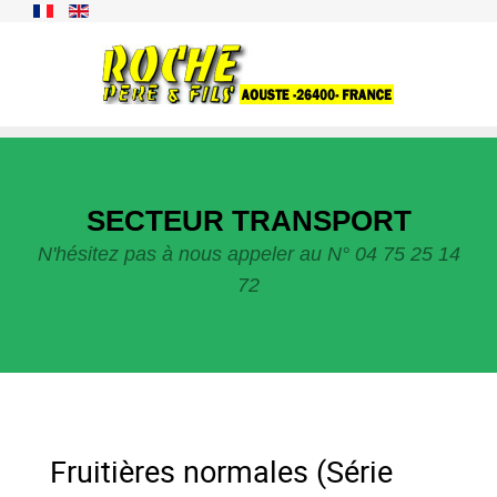
SECTEUR TRANSPORT
N'hésitez pas à nous appeler au N° 04 75 25 14
72
Fruitières normales (Série