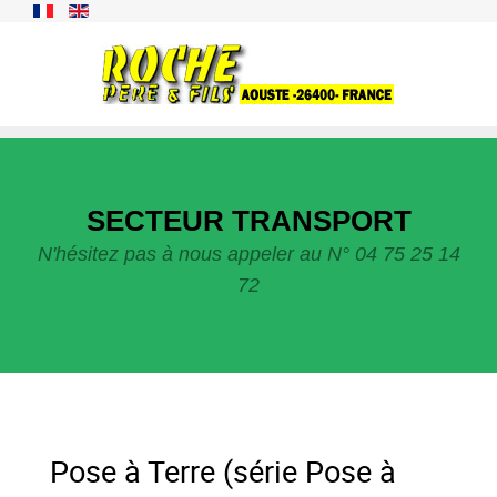
SECTEUR TRANSPORT
N'hésitez pas à nous appeler au N° 04 75 25 14
72
Pose à Terre (série Pose à